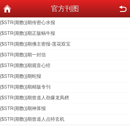
官方刊图
{$STR(期数)}期传密心水报
{$STR(期数)}期正版蜗牛报
{$STR(期数)}期佛主密报-莲花双宝
{$STR(期数)}期一封信
{$STR(期数)}期观音心经
{$STR(期数)}期蛇报
{$STR(期数)}期精版专刊
{$STR(期数)}期曾道人劲爆龙凤榜
{$STR(期数)}期神算报
{$STR(期数)}期曾道人点特玄机