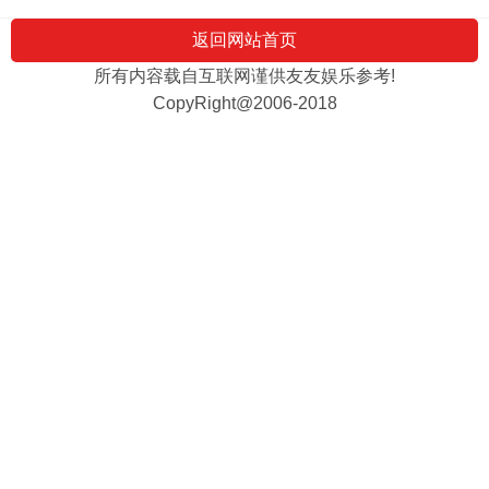
返回网站首页
所有内容载自互联网谨供友友娱乐参考!
CopyRight@2006-2018